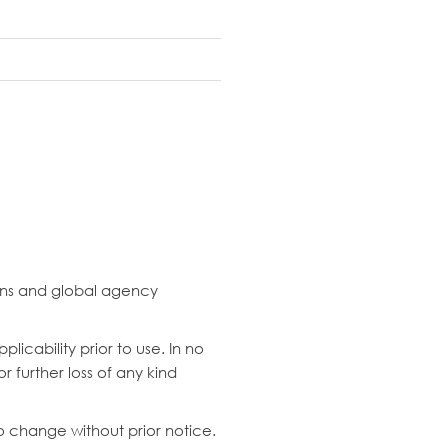
ions and global agency
icability prior to use. In no
 further loss of any kind
o change without prior notice.