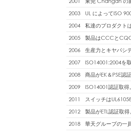
2001
東莞 Changa
2003
UL によってISO 
2004
私達のプロダクトは
2005
製品はCCCとCQ
2006
生産力とキヤパシ
2007
ISO14001:2004
2008
商品がEK＆PSE認
2009
ISO14001認証取得
2011
スイッチはUL610
2012
製品がETL認証取得
2018
華天グループの一員