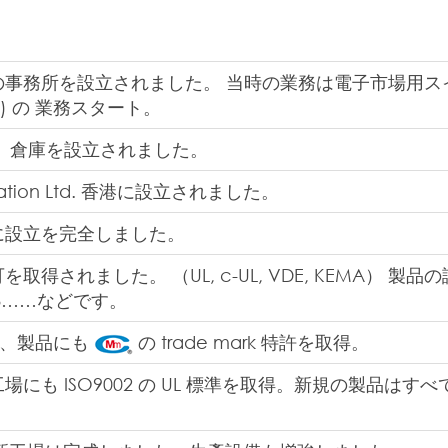
事務所を設立されました。 当時の業務は電子市場用スイッチ 
et) の 業務スタート。
 倉庫を設立されました。
oration Ltd. 香港に設立されました。
に設立を完全しました。
されました。 （UL, c-UL, VDE, KEMA） 製品の認可は
C.B……などです。
し、製品にも
の trade mark 特許を取得。
も ISO9002 の UL 標準を取得。新規の製品はすべて D