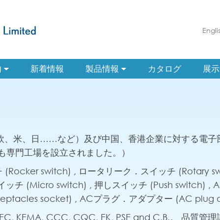
Engli
内
新着情報
製品情報
カタログ
展示
業（欧、米、日……など）及び中国、香港企業に対する電
も専門工場を設立されました。）
ocker switch) , ロータリーク．スイッチ (Rotary 
イッチ (Micro switch) , 押しスイッチ (Push switch) ,
acles socket) , ACプラグ．アダプター (AC plug ad
EC, KEMA, CCC, CQC, EK, PSE and C.B.。 品質管理認