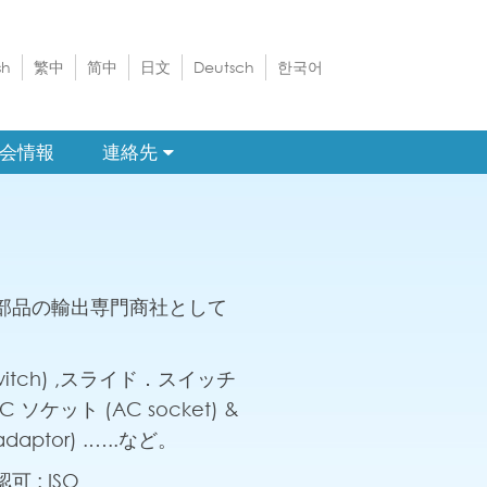
sh
繁中
简中
日文
Deutsch
한국어
会情報
連絡先
子部品の輸出専門商社として
switch) ,スライド．スイッチ
 AC ソケット (AC socket) &
aptor) .…..など。
可 : ISO