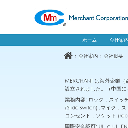
ホーム
会社案
›
会社案内
›
会社概要
MERCHANT は海外企
設立されました。（中国に
業務內容: ロック．スイッチ (R
(Slide switch) ,マイク．ス
コンセント．ソケット (recept
国際安全認可: UL, c-UL, EN