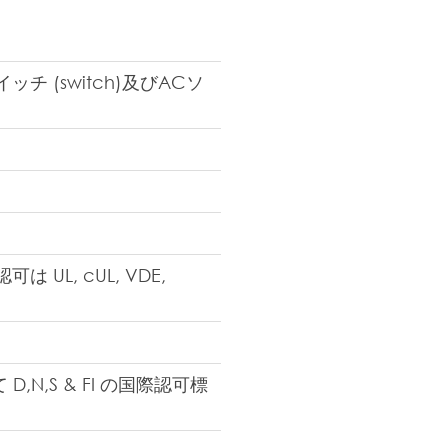
(switch)及びACソ
 UL, cUL, VDE,
,N,S & FI の国際認可標