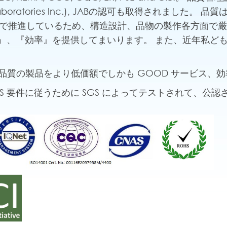
ters Laboratories Inc.), JABの認可も取得されました
技術で推進しているため、構造設計、品物の製作各方面で
、『効率』を提供してまいります。 また、近年私どもはC
術、高品質の製品をより低価額でしかも GOOD サービス
HS 要件に従うために SGS によってテストされて、公認