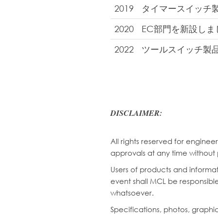
2019
タイマースイッチ
2020
EC部門を新設しま
2022
ツールスイッチ製
DISCLAIMER:
All rights reserved for engine
approvals at any time without 
Users of products and informati
event shall MCL be responsible 
whatsoever.
Specifications, photos, graphi