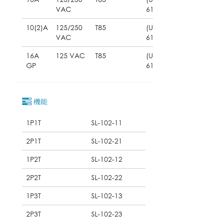
VAC
61058)
10(2)A
125/250
T85
(UL
VAC
61058)
16A
125 VAC
T85
(UL
GP
61058)
機能
1P1T
SL-102-11
2P1T
SL-102-21
1P2T
SL-102-12
2P2T
SL-102-22
1P3T
SL-102-13
2P3T
SL-102-23