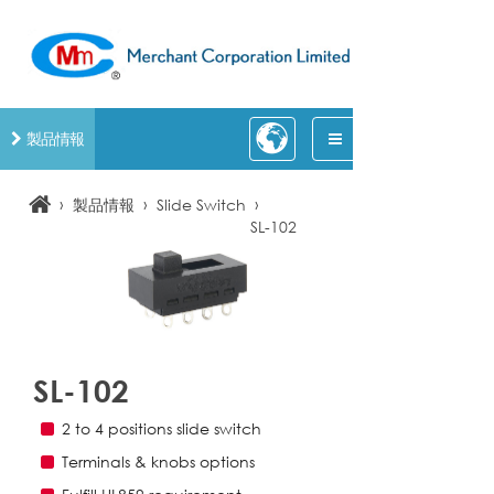
製品情報
›
›
›
製品情報
Slide Switch
SL-102
SL-102
2 to 4 positions slide switch
Terminals & knobs options