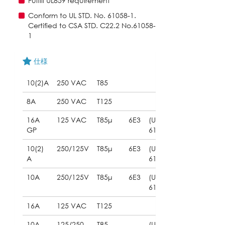
Fulfill UL859 requirement
Conform to UL STD. No. 61058-1.
Certified to CSA STD. C22.2 No.61058-
1
仕様
10(2)A
250 VAC
T85
8A
250 VAC
T125
16A
125 VAC
T85μ
6E3
(UL
GP
61058)
10(2)
250/125V
T85μ
6E3
(UL
A
61058)
10A
250/125V
T85μ
6E3
(UL
61058)
16A
125 VAC
T125
10A
125/250
T85
(UL