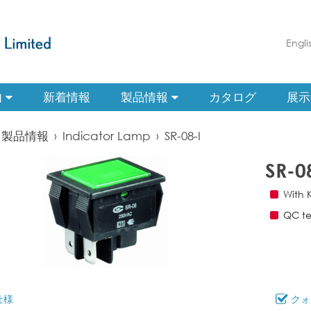
Engli
内
新着情報
製品情報
カタログ
展示
製品情報
›
Indicator Lamp
›
SR-08-I
SR-0
With 
QC te
仕様
クォ