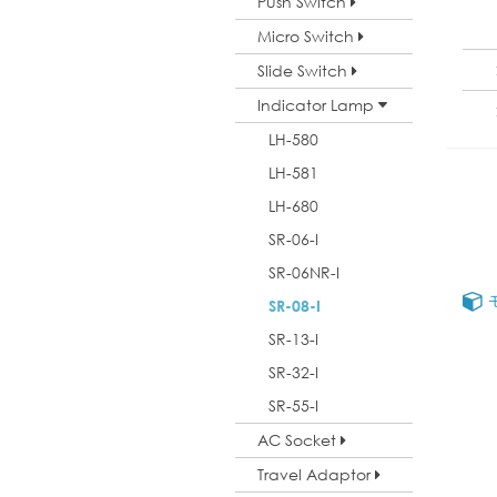
Push Switch
Micro Switch
Slide Switch
Indicator Lamp
LH-580
LH-581
LH-680
SR-06-I
SR-06NR-I
SR-08-I
SR-13-I
SR-32-I
SR-55-I
AC Socket
Travel Adaptor