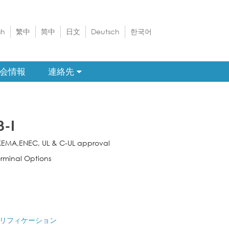
sh
繁中
简中
日文
Deutsch
한국어
会情報
連絡先
8-I
KEMA,ENEC, UL & C-UL approval
rminal Options
リフィケーション