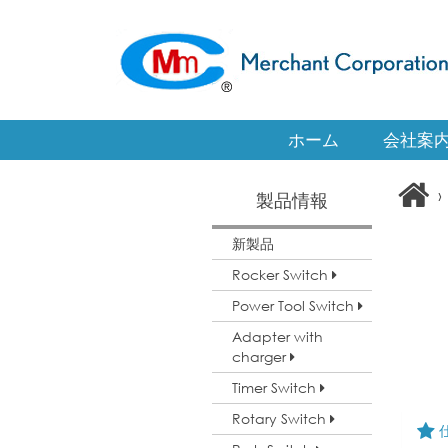
ホーム
会社案
›
製品情報
新製品
Rocker Switch
Power Tool Switch
Adapter with
charger
Timer Switch
Rotary Switch