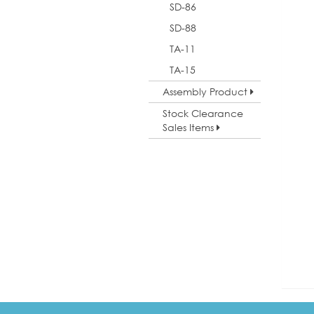
SD-86
SD-88
TA-11
TA-15
Assembly Product
Stock Clearance
Sales Items