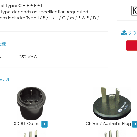
et Type: C + E + F + L
 Type depends on specification requested.
ons include: Type I / B / L / J / G / M / E & F / D /
ダウ
仕様
A
250 VAC
モデル
SD-81 Outlet
China / Australia Plug