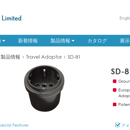
Engli
内
新着情報
製品情報
カタログ
展示
製品情報
›
Travel Adaptor
›
SD-81
SD-8
Groun
Europ
Adap
Paten
ecial Feature:
クォ