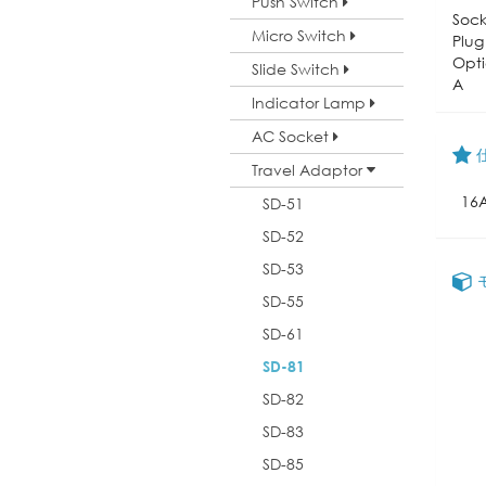
Push Switch
Sock
Micro Switch
Plug
Opti
Slide Switch
A
Indicator Lamp
AC Socket
Travel Adaptor
16
SD-51
SD-52
SD-53
SD-55
SD-61
SD-81
SD-82
SD-83
SD-85