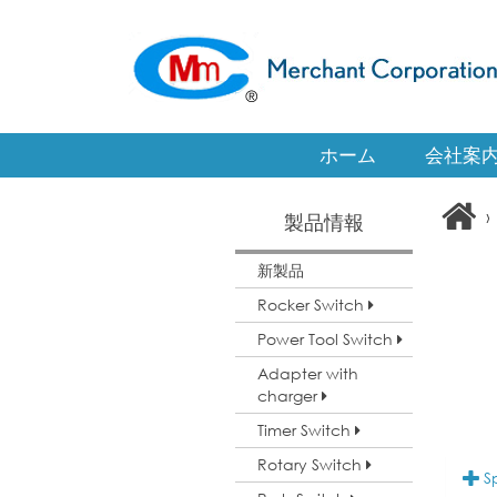
ホーム
会社案
›
製品情報
新製品
Rocker Switch
Power Tool Switch
Adapter with
charger
Timer Switch
Rotary Switch
Sp