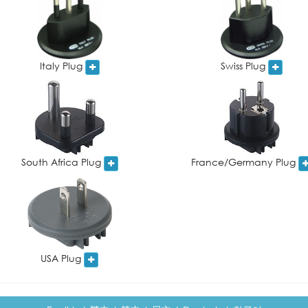
Italy Plug
Swiss Plug
South Africa Plug
France/Germany Plug
USA Plug