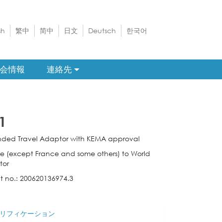
sh
繁中
简中
日文
Deutsch
한국어
会情報
連絡先
1
ded Travel Adaptor with KEMA approval
e (except France and some others) to World
tor
t no.: 200620136974.3
リフィケーション