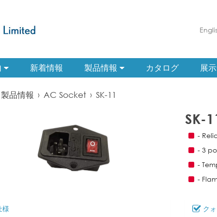
Engli
内
新着情報
製品情報
カタログ
展示
製品情報
›
AC Socket
›
SK-11
SK-1
- Rel
- 3 po
- Tem
- Fla
仕様
クォ