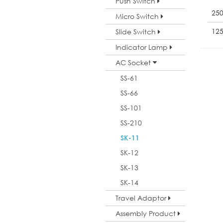
Push Switch
25
Micro Switch
12
Slide Switch
Indicator Lamp
AC Socket
SS-61
SS-66
SS-101
SS-210
SK-11
SK-12
SK-13
SK-14
Travel Adaptor
Assembly Product