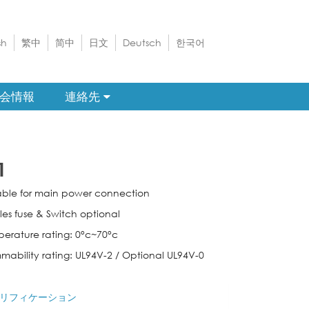
sh
繁中
简中
日文
Deutsch
한국어
会情報
連絡先
1
iable for main power connection
les fuse & Switch optional
perature rating: 0°c~70°c
mmability rating: UL94V-2 / Optional UL94V-0
リフィケーション