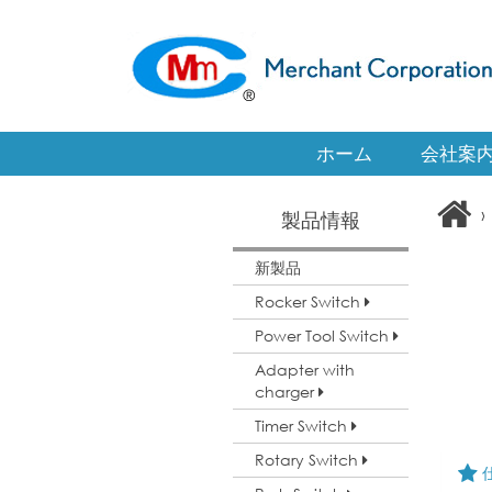
ホーム
会社案
›
製品情報
新製品
Rocker Switch
Power Tool Switch
Adapter with
charger
Timer Switch
Rotary Switch