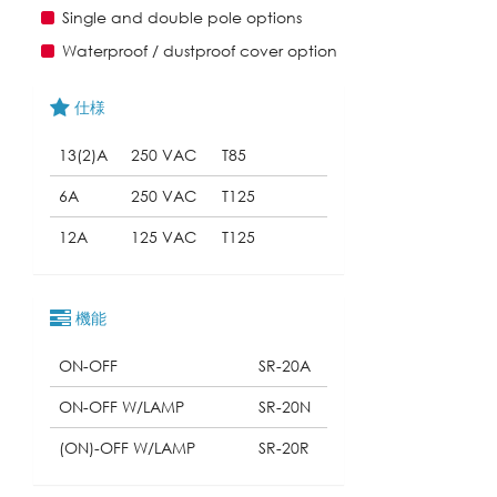
Single and double pole options
Waterproof / dustproof cover option
仕様
13(2)A
250 VAC
T85
6A
250 VAC
T125
12A
125 VAC
T125
機能
ON-OFF
SR-20A
ON-OFF W/LAMP
SR-20N
(ON)-OFF W/LAMP
SR-20R