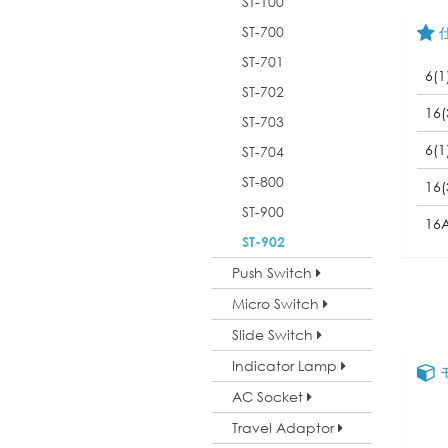
ST-100
ST-700
ST-701
6(1
ST-702
16(
ST-703
6(1
ST-704
ST-800
16(
ST-900
16
ST-902
Push Switch
Micro Switch
Slide Switch
Indicator Lamp
AC Socket
Travel Adaptor