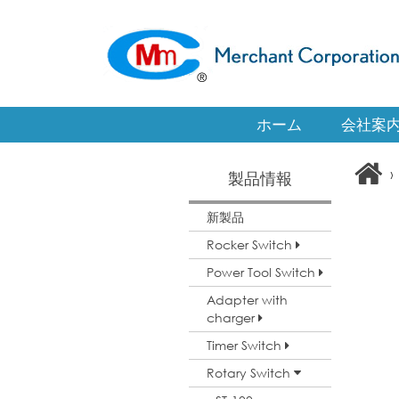
ホーム
会社案
›
製品情報
新製品
Rocker Switch
Power Tool Switch
Adapter with
charger
Timer Switch
Rotary Switch