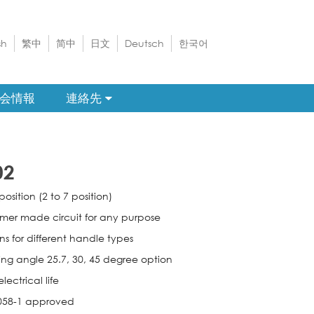
sh
繁中
简中
日文
Deutsch
한국어
会情報
連絡先
02
position (2 to 7 position)
mer made circuit for any purpose
ns for different handle types
ing angle 25.7, 30, 45 degree option
lectrical life
058-1 approved