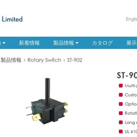
Engli
内
新着情報
製品情報
カタログ
展示
製品情報
›
Rotary Switch
›
ST-902
ST-9
Multi-
Custo
Optio
Rotat
Long e
UL 61