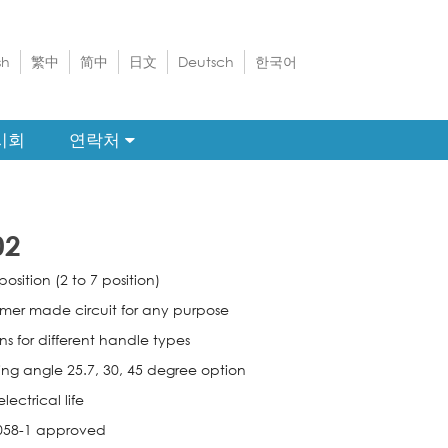
sh
繁中
简中
日文
Deutsch
한국어
시회
연락처
02
position (2 to 7 position)
mer made circuit for any purpose
ns for different handle types
ing angle 25.7, 30, 45 degree option
lectrical life
058-1 approved