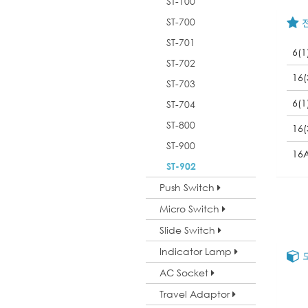
ST-100
ST-700
ST-701
6(1
ST-702
16(
ST-703
6(1
ST-704
ST-800
16(
ST-900
16
ST-902
Push Switch
Micro Switch
Slide Switch
Indicator Lamp
AC Socket
Travel Adaptor