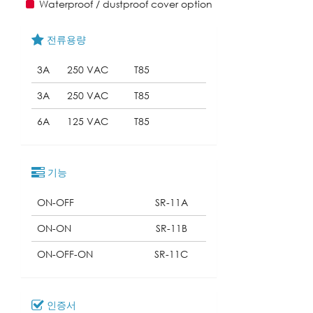
Waterproof / dustproof cover option
전류용량
3A
250 VAC
T85
3A
250 VAC
T85
6A
125 VAC
T85
기능
ON-OFF
SR-11A
ON-ON
SR-11B
ON-OFF-ON
SR-11C
인증서