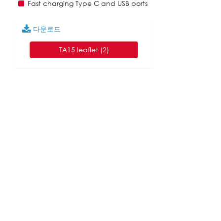
Fast charging Type C and USB ports
다운로드
TA15 leaflet (2)
English
|
繁中
|
简中
|
日文
|
Deutsch
|
한국
어