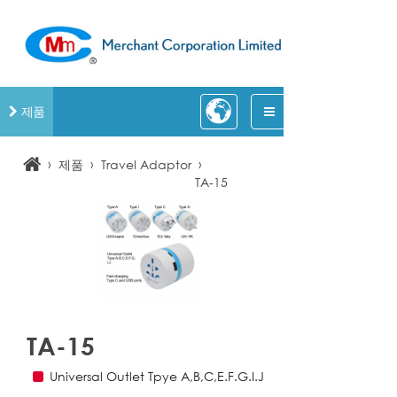
제품
›
›
›
제품
Travel Adaptor
TA-15
TA-15
Universal Outlet Tpye A,B,C,E.F.G.I.J