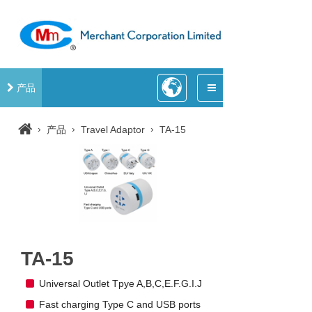
产品
›
›
›
产品
Travel Adaptor
TA-15
TA-15
Universal Outlet Tpye A,B,C,E.F.G.I.J
Fast charging Type C and USB ports