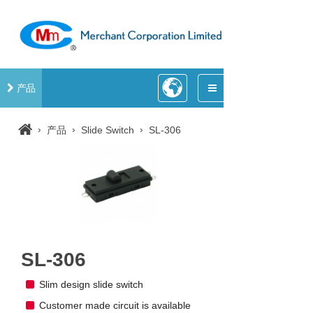
产品
›
›
›
产品
Slide Switch
SL-306
SL-306
Slim design slide switch
Customer made circuit is available