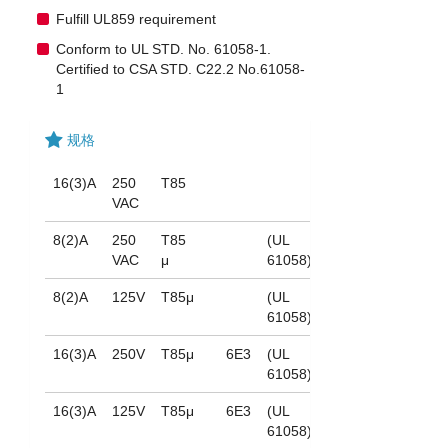
Fulfill UL859 requirement
Conform to UL STD. No. 61058-1.
Certified to CSA STD. C22.2 No.61058-
1
规格
16(3)A
250
T85
VAC
8(2)A
250
T85
(UL
VAC
μ
61058)
8(2)A
125V
T85μ
(UL
61058)
16(3)A
250V
T85μ
6E3
(UL
61058)
16(3)A
125V
T85μ
6E3
(UL
61058)