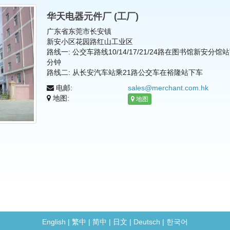
华天电器元件厂 (工厂)
广东省东莞市长安镇
新安小区花园路红山工业区
路线一: 公交车路线10/14/17/21/24路在图书馆新安
分钟
路线二: 从长安汽车站乘21路公交车在裕隆站下车
电邮:
sales@merchant.com.hk
地图:
地图
English
|
繁中
|
简中
|
日文
|
Deutsch
|
한국어