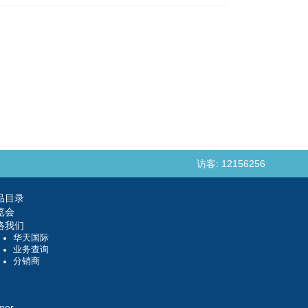
访客: 12156256
品目录
览会
络我们
华天国际
业务查询
分销商
mer