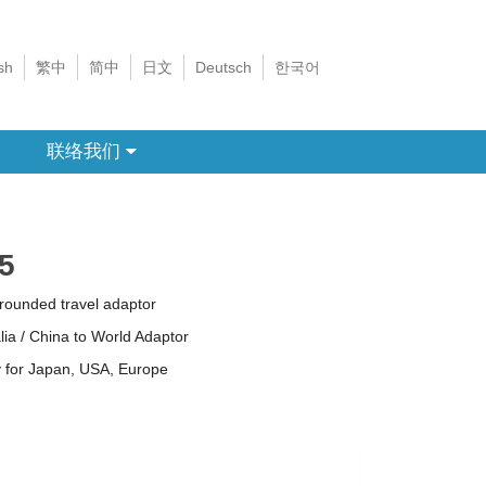
sh
繁中
简中
日文
Deutsch
한국어
联络我们
5
rounded travel adaptor
lia / China to World Adaptor
 for Japan, USA, Europe