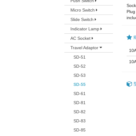
Push Switch
Sock
Micro Switch
Plug
inclu
Slide Switch
Indicator Lamp
AC Socket
Travel Adaptor
10
SD-51
10
SD-52
SD-53
SD-55
SD-61
SD-81
SD-82
SD-83
SD-85