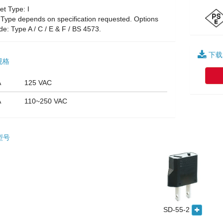
et Type: I
 Type depends on specification requested. Options
de: Type A / C / E & F / BS 4573.
下载
规格
A
125 VAC
A
110~250 VAC
型号
SD-55-2