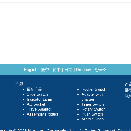
English
|
繁中
|
简中
|
日文
|
Deutsch
|
한국어
产品
产
最新产品
Rocker Switch
展
Slide Switch
Adapter with
联
Indicator Lamp
charger
AC Socket
Timer Switch
Travel Adaptor
Rotary Switch
Assembly Product
Push Switch
Micro Switch
pyright © 2026 Merchant Corporation Ltd., All Rights Reserved.
Disclai