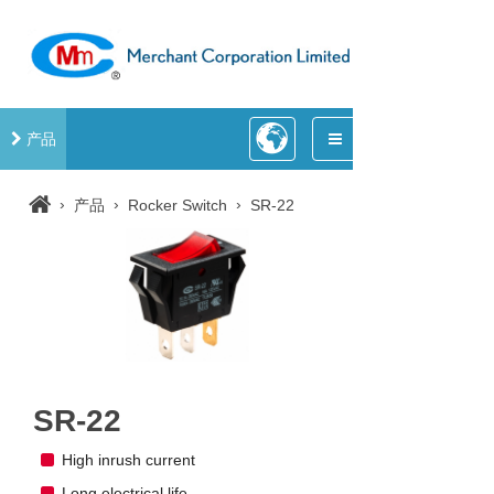
产品
›
›
›
产品
Rocker Switch
SR-22
SR-22
High inrush current
Long electrical life