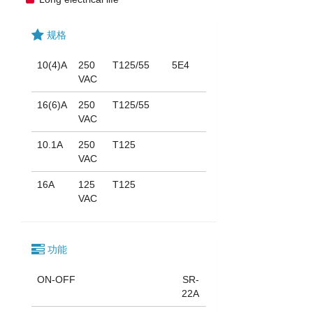
规格
10(4)A
250
T125/55
5E4
VAC
16(6)A
250
T125/55
VAC
10.1A
250
T125
VAC
16A
125
T125
VAC
功能
ON-OFF
SR-
22A