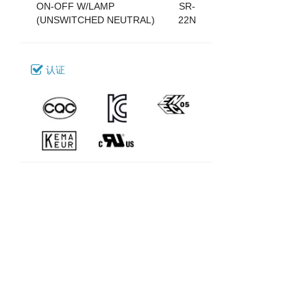
ON-OFF W/LAMP
SR-
(UNSWITCHED NEUTRAL)
22N
认证
下载
030_SR-22
型号