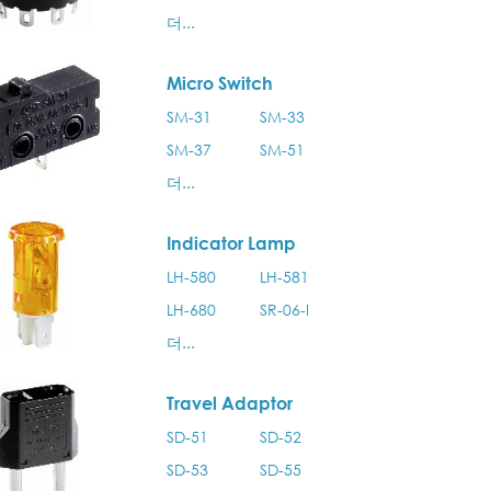
더...
Micro Switch
SM-31
SM-33
SM-37
SM-51
더...
Indicator Lamp
LH-580
LH-581
LH-680
SR-06-I
더...
Travel Adaptor
SD-51
SD-52
SD-53
SD-55