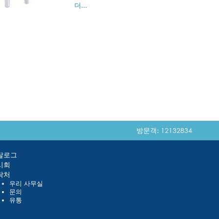
더...
방문객: 12132834
탈로그
시회
락처
우리 사무실
문의
유통