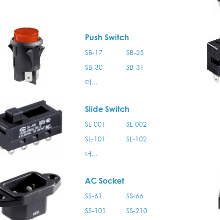
Push Switch
SB-17
SB-25
SB-30
SB-31
더...
Slide Switch
SL-001
SL-002
SL-101
SL-102
더...
AC Socket
SS-61
SS-66
SS-101
SS-210