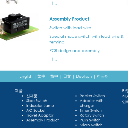
더...
Assembly Product
Switch with lead wire
Special made switch with lead wire &
terminal
PCB design and assembly
더...
English
|
繁中
|
简中
|
日文
|
Deutsch
|
한국어
제품
카
신제품
Rocker Switch
전
Slide Switch
Adapter with
연
Indicator Lamp
charger
AC Socket
Timer Switch
Travel Adaptor
Rotary Switch
Assembly Product
Push Switch
Micro Switch