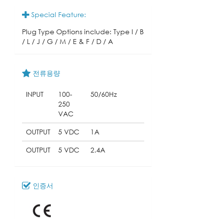
Special Feature:
Plug Type Options include: Type I / B
/ L / J / G / M / E & F / D / A
전류용량
INPUT
100-
50/60Hz
250
VAC
OUTPUT
5 VDC
1A
OUTPUT
5 VDC
2.4A
인증서