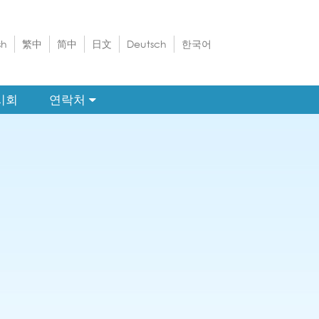
sh
繁中
简中
日文
Deutsch
한국어
시회
연락처