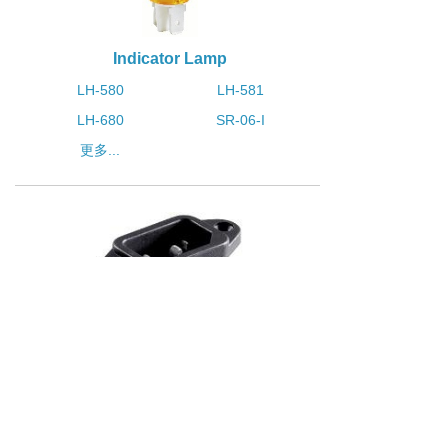
Indicator Lamp
LH-580
LH-581
LH-680
SR-06-I
更多...
AC Socket
SS-61
SS-66
SS-101
SS-210
更多...