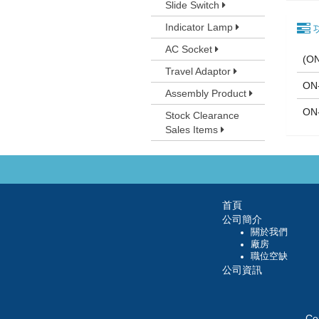
Slide Switch
Indicator Lamp
AC Socket
(O
Travel Adaptor
ON
Assembly Product
ON
Stock Clearance
Sales Items
首頁
公司簡介
關於我們
廠房
職位空缺
公司資訊
Co