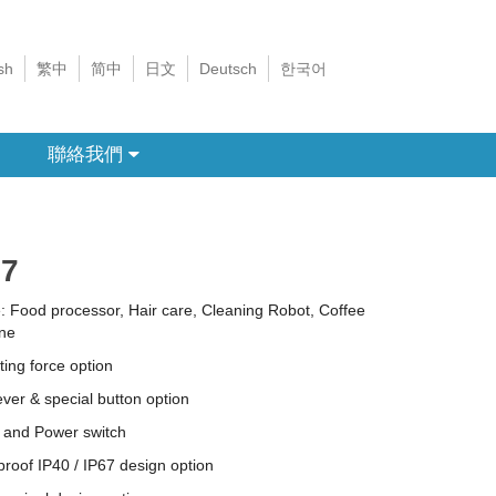
sh
繁中
简中
日文
Deutsch
한국어
聯絡我們
7
 Food processor, Hair care, Cleaning Robot, Coffee
ne
ing force option
ever & special button option
 and Power switch
roof IP40 / IP67 design option