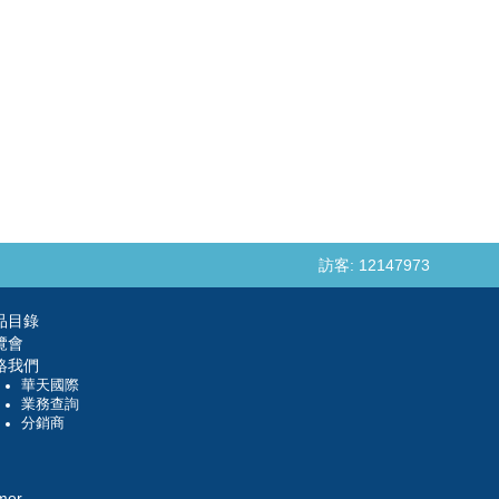
訪客: 12147973
品目錄
覽會
絡我們
華天國際
業務查詢
分銷商
mer