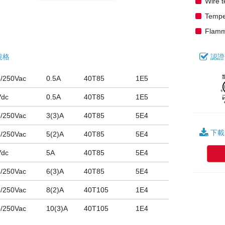
Wire t
Tempe
Flamma
規格
認證
/250Vac
0.5A
40T85
1E5
Vdc
0.5A
40T85
1E5
/250Vac
3(3)A
40T85
5E4
下載
/250Vac
5(2)A
40T85
5E4
Vdc
5A
40T85
5E4
/250Vac
6(3)A
40T85
5E4
/250Vac
8(2)A
40T105
1E4
/250Vac
10(3)A
40T105
1E4