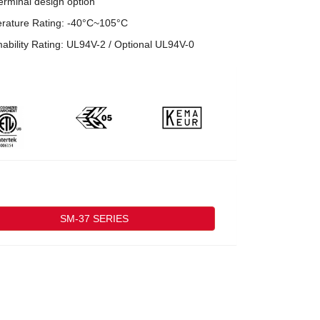
erminal design option
rature Rating: -40°C~105°C
bility Rating: UL94V-2 / Optional UL94V-0
SM-37 SERIES