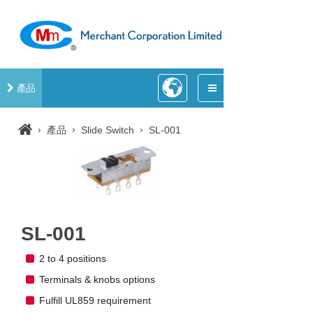
產品
›
›
›
產品
Slide Switch
SL-001
SL-001
2 to 4 positions
Terminals & knobs options
Fulfill UL859 requirement