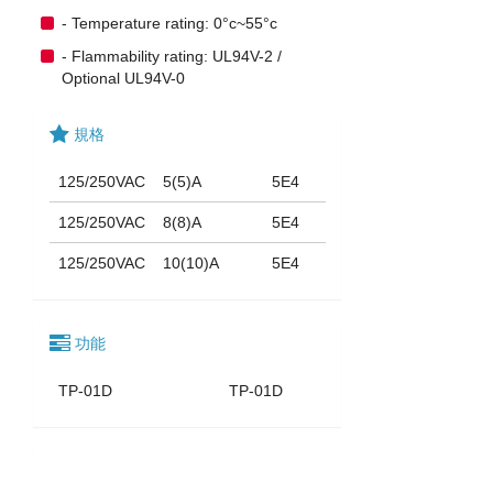
- Temperature rating: 0°c~55°c
- Flammability rating: UL94V-2 /
Optional UL94V-0
規格
125/250VAC
5(5)A
5E4
125/250VAC
8(8)A
5E4
125/250VAC
10(10)A
5E4
功能
TP-01D
TP-01D
認證