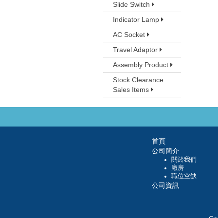
Slide Switch
Indicator Lamp
AC Socket
Travel Adaptor
Assembly Product
Stock Clearance
Sales Items
首頁
公司簡介
關於我們
廠房
職位空缺
公司資訊