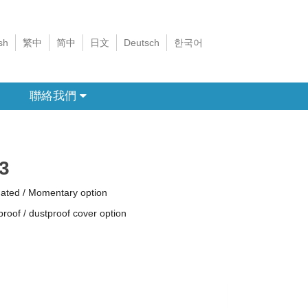
sh
繁中
简中
日文
Deutsch
한국어
聯絡我們
3
nated / Momentary option
roof / dustproof cover option