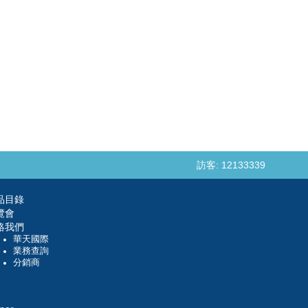
訪客: 12133339
品目錄
覽會
絡我們
華天國際
業務查詢
分銷商