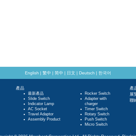
English
|
繁中
|
简中
|
日文
|
Deutsch
|
한국어
產品
產
最新產品
Rocker Switch
展
Slide Switch
Adapter with
聯
Indicator Lamp
charger
AC Socket
Timer Switch
Travel Adaptor
Rotary Switch
Assembly Product
Push Switch
Micro Switch