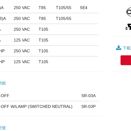
)A
250 VAC
T85
T105/55
5E4
8)A
250 VAC
T85
T105/55
A
250 VAC
T105
A
125 VAC
T105
下載
2HP
250 VAC
T105
4HP
125 VAC
T105
功能
-OFF
SR-03A
-OFF W/LAMP (SWITCHED NEUTRAL)
SR-03P
型號