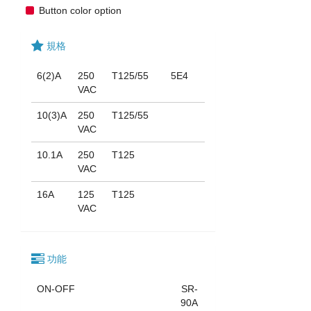
Button color option
規格
6(2)A
250
T125/55
5E4
VAC
10(3)A
250
T125/55
VAC
10.1A
250
T125
VAC
16A
125
T125
VAC
功能
ON-OFF
SR-
90A