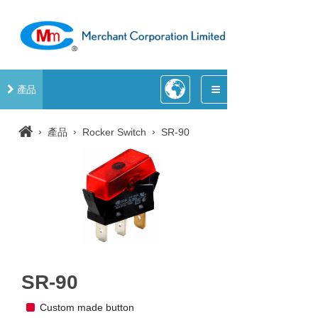
產品
›
›
›
產品
Rocker Switch
SR-90
SR-90
Custom made button