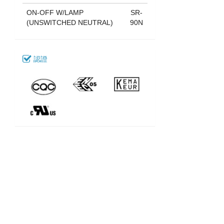
ON-OFF W/LAMP
SR-
(UNSWITCHED NEUTRAL)
90N
認證
下載
041_SR-90
型號