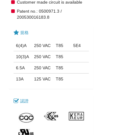
Customer made circuit is available
Patent no.: 0500971.3 /
200530016183.8
規格
6(4)A
250 VAC
T85
5E4
10(3)A
250 VAC
T85
6.5A
250 VAC
T85
13A
125 VAC
T85
認證