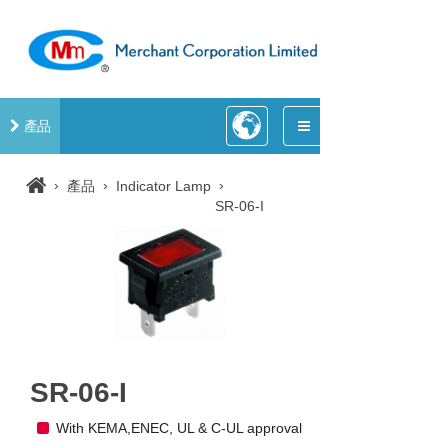
產品
›
›
›
產品
Indicator Lamp
SR-06-I
SR-06-I
With KEMA,ENEC, UL & C-UL approval