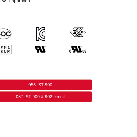
058-1 approved
055_ST-900
057_ST-900 & 902 circuit