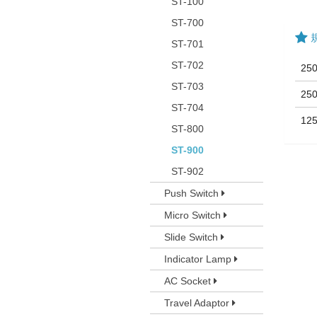
ST-100
ST-700
ST-701
ST-702
25
ST-703
25
ST-704
12
ST-800
ST-900
ST-902
Push Switch
Micro Switch
Slide Switch
Indicator Lamp
AC Socket
Travel Adaptor