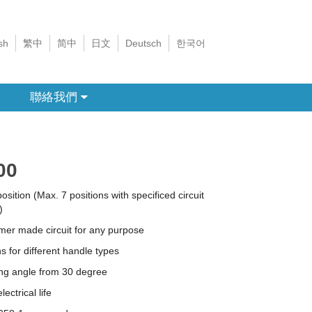
sh
繁中
简中
日文
Deutsch
한국어
聯絡我們
00
position (Max. 7 positions with specificed circuit
)
er made circuit for any purpose
s for different handle types
ng angle from 30 degree
ectrical life