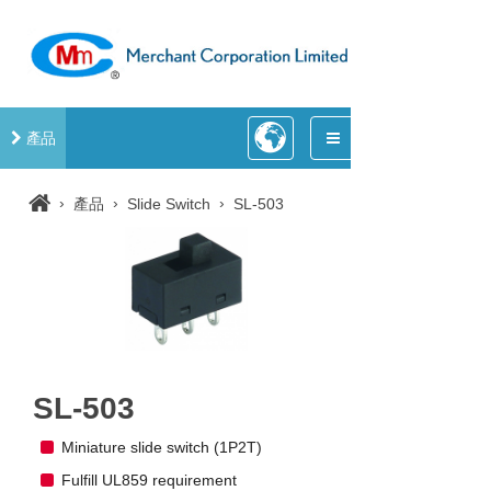
產品
›
›
›
產品
Slide Switch
SL-503
SL-503
Miniature slide switch (1P2T)
Fulfill UL859 requirement