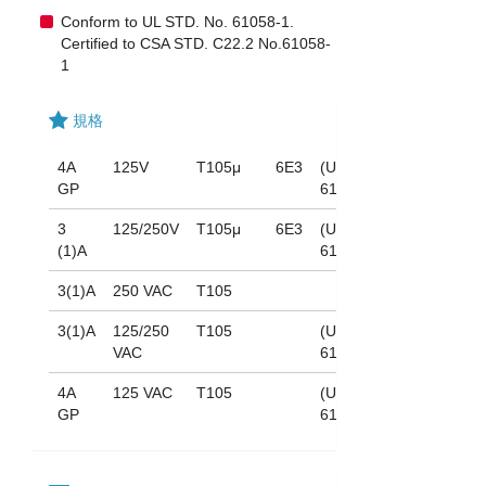
Conform to UL STD. No. 61058-1.
Certified to CSA STD. C22.2 No.61058-
1
規格
4A
125V
T105μ
6E3
(UL
GP
61058)
3
125/250V
T105μ
6E3
(UL
(1)A
61058)
3(1)A
250 VAC
T105
3(1)A
125/250
T105
(UL
VAC
61058)
4A
125 VAC
T105
(UL
GP
61058)