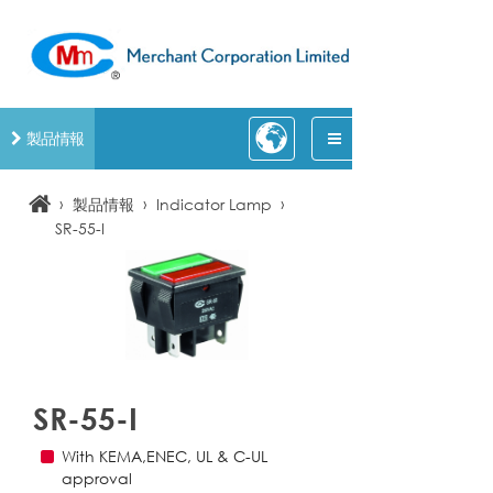
製品情報
›
›
›
製品情報
Indicator Lamp
SR-55-I
SR-55-I
With KEMA,ENEC, UL & C-UL
approval