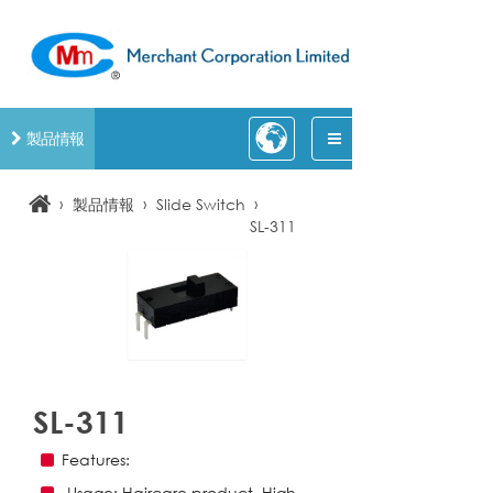
製品情報
›
›
›
製品情報
Slide Switch
SL-311
SL-311
Features:
-Usage: Haircare product, High