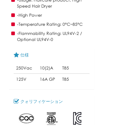
Speed Hair Dryer
-High Power
-Temperature Rating: 0°C~85°C
-Flammability Rating: UL94V-2 /
Optional UL94V-0
仕様
250Vac
10(2)A
T85
125V
16A GP
T85
クォリフィケーション