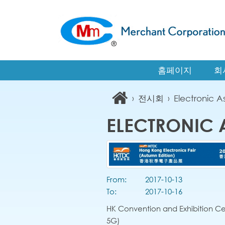
홈페이지
회
›
전시회
›
Electroni
ELECTRONI
From:
2017-10-13
To:
2017-10-16
HK Convention and Exhibition Ce
5G)