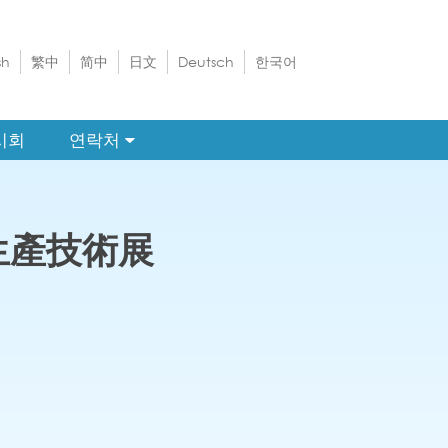
sh
繁中
简中
日文
Deutsch
한국어
시회
연락처
件及生產技術展