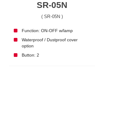
SR-05N
( SR-05N )
Function: ON-OFF w/lamp
Waterproof / Dustproof cover
option
Button: 2
下载
017_SR-05
加入咨询
English
|
繁中
|
简中
|
日文
|
Deutsch
|
한국어