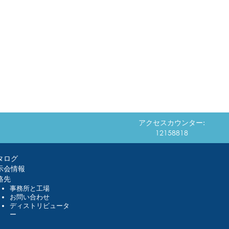
アクセスカウンター:
12158818
タログ
示会情報
絡先
事務所と工場
お問い合わせ
ディストリビュータ
ー