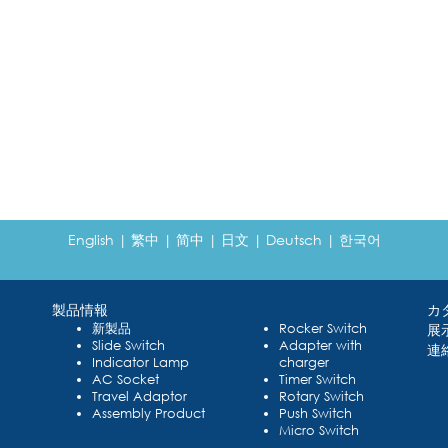
English
|
繁中
|
简中
|
日文
|
Deutsch
|
한국어
製品情報
カ
新製品
Rocker Switch
展
Slide Switch
Adapter with
連
Indicator Lamp
charger
AC Socket
Timer Switch
Travel Adaptor
Rotary Switch
Assembly Product
Push Switch
Micro Switch