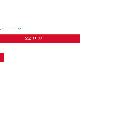
ンロードする
030_SR-22
入